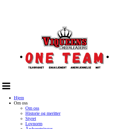
Veksle
navigasjon
Hjem
Om oss
Om oss
Historie og meritter
Styret
Lovnorm
Årsberetninger