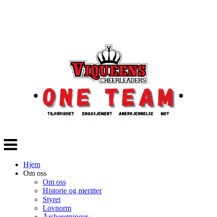
Veksle
navigasjon
Hjem
Om oss
Om oss
Historie og meritter
Styret
Lovnorm
Årsberetninger