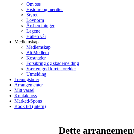
Om oss
Historie og meritter
Styret
Lovnorm
Årsberetninger
Lagene
Hallen vår
Medlemskap
Medlemskap
Bli Medlem
Kostnader
Forsikring og skademelding
Vær en god idrettsforelder
Utmelding
Treningstider
Arrangementer
Mitt varsel
Kontakt oss
Marked/Spons
Book tid (intern)
Dette arrangemente