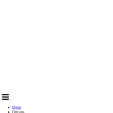
Veksle
navigasjon
Hjem
Om oss