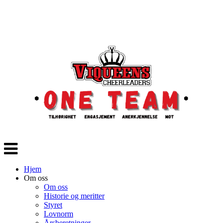
Veksle
navigasjon
Hjem
Om oss
Om oss
Historie og meritter
Styret
Lovnorm
Årsberetninger