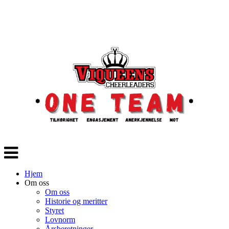
Veksle
navigasjon
Hjem
Om oss
Om oss
Historie og meritter
Styret
Lovnorm
Årsberetninger