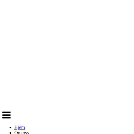
Veksle
navigasjon
Hjem
Om oss