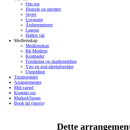
Om oss
Historie og meritter
Styret
Lovnorm
Årsberetninger
Lagene
Hallen vår
Medlemskap
Medlemskap
Bli Medlem
Kostnader
Forsikring og skademelding
Vær en god idrettsforelder
Utmelding
Treningstider
Arrangementer
Mitt varsel
Kontakt oss
Marked/Spons
Book tid (intern)
Dette arrangemente