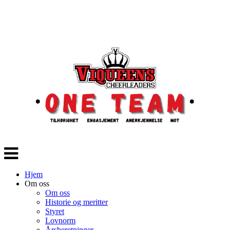
Veksle
navigasjon
Hjem
Om oss
Om oss
Historie og meritter
Styret
Lovnorm
Årsberetninger