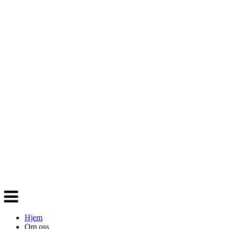
Veksle
navigasjon
Hjem
Om oss