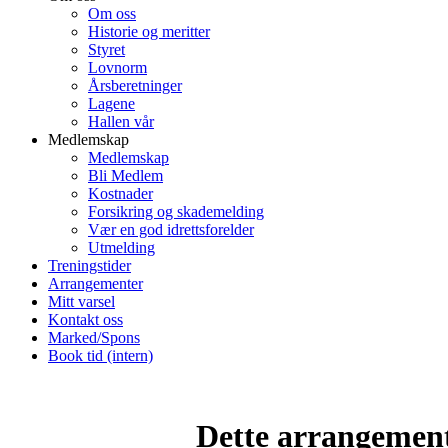
Om oss
Historie og meritter
Styret
Lovnorm
Årsberetninger
Lagene
Hallen vår
Medlemskap
Medlemskap
Bli Medlem
Kostnader
Forsikring og skademelding
Vær en god idrettsforelder
Utmelding
Treningstider
Arrangementer
Mitt varsel
Kontakt oss
Marked/Spons
Book tid (intern)
Dette arrangemente