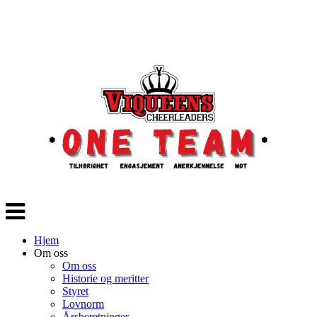
Veksle
navigasjon
Hjem
Om oss
Om oss
Historie og meritter
Styret
Lovnorm
Årsberetninger