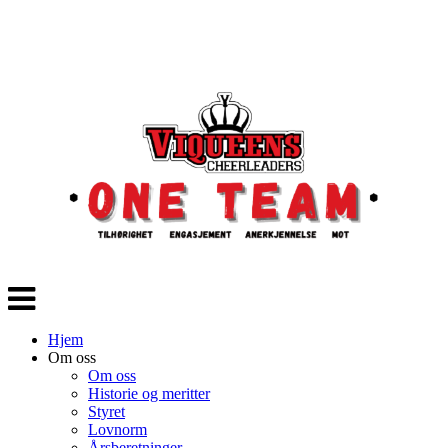
Veksle
navigasjon
Hjem
Om oss
Om oss
Historie og meritter
Styret
Lovnorm
Årsberetninger