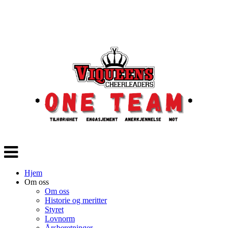
Veksle
navigasjon
Hjem
Om oss
Om oss
Historie og meritter
Styret
Lovnorm
Årsberetninger