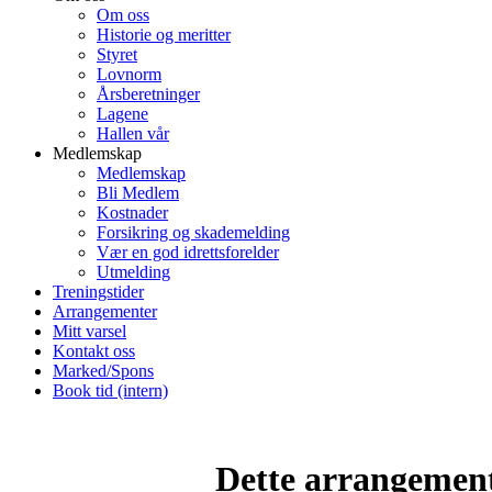
Om oss
Historie og meritter
Styret
Lovnorm
Årsberetninger
Lagene
Hallen vår
Medlemskap
Medlemskap
Bli Medlem
Kostnader
Forsikring og skademelding
Vær en god idrettsforelder
Utmelding
Treningstider
Arrangementer
Mitt varsel
Kontakt oss
Marked/Spons
Book tid (intern)
Dette arrangemente