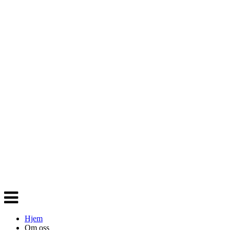
Veksle
navigasjon
Hjem
Om oss