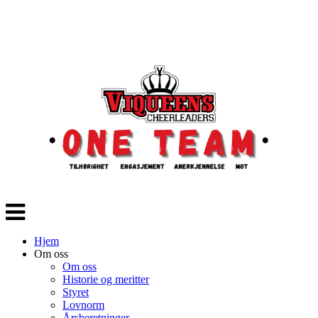
Veksle
navigasjon
Hjem
Om oss
Om oss
Historie og meritter
Styret
Lovnorm
Årsberetninger