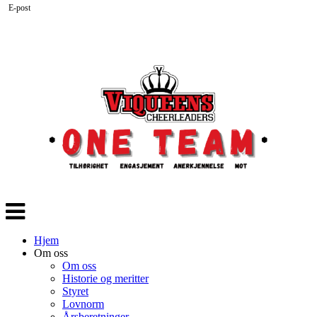
E-post
Veksle
navigasjon
Hjem
Om oss
Om oss
Historie og meritter
Styret
Lovnorm
Årsberetninger