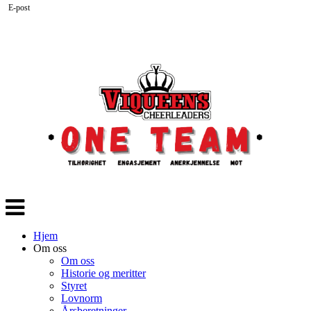
E-post
Veksle
navigasjon
Hjem
Om oss
Om oss
Historie og meritter
Styret
Lovnorm
Årsberetninger