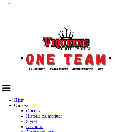
E-post
Veksle
navigasjon
Hjem
Om oss
Om oss
Historie og meritter
Styret
Lovnorm
Årsberetninger