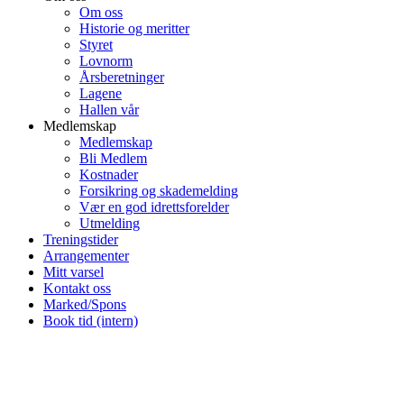
Om oss
Historie og meritter
Styret
Lovnorm
Årsberetninger
Lagene
Hallen vår
Medlemskap
Medlemskap
Bli Medlem
Kostnader
Forsikring og skademelding
Vær en god idrettsforelder
Utmelding
Treningstider
Arrangementer
Mitt varsel
Kontakt oss
Marked/Spons
Book tid (intern)