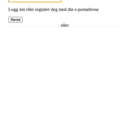
Logg inn eller registrer deg med din e-postadresse
Neste
eller
Logg inn med Google
Logg inn med Idrettens ID