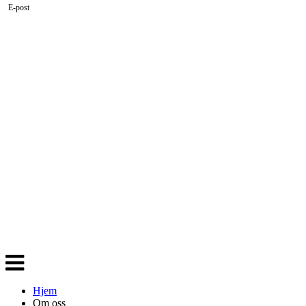
E-post
Veksle
navigasjon
Hjem
Om oss